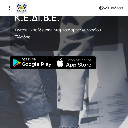
Σύνδεση
Κ.Ε.ΔΙ.Β.Ε.
Κέντρο Εκπαίδευσης Διαμεσολαβητών Βορείου
Ελλάδος