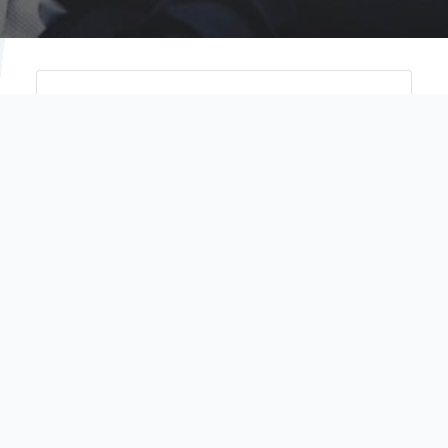
Σύνδεση με eclass
Όνομα χρήστη (username)
Συνθηματικό (password)
Είσοδος
Ξεχάσατε το συνθηματικό σας;