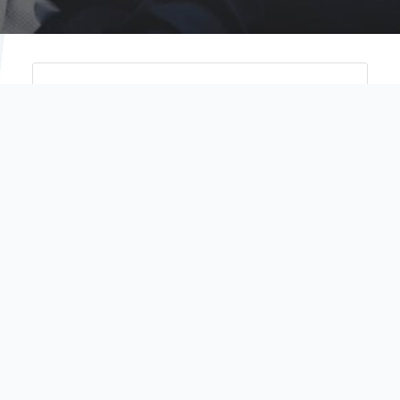
Connect with eclass
Username
Password
Enter
Forgot your password?